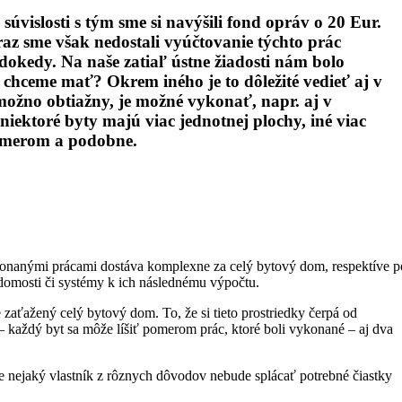
islosti s tým sme si navýšili fond opráv o 20 Eur.
raz sme však nedostali vyúčtovanie týchto prác
okedy. Na naše zatiaľ ústne žiadosti nám bolo
hceme mať? Okrem iného je to dôležité vedieť aj v
ožno obtiažny, je možné vykonať, napr. aj v
(niektoré byty majú viac jednotnej plochy, iné viac
riemerom a podobne.
konanými prácami dostáva komplexne za celý bytový dom, respektíve p
edomosti či systémy k ich následnému výpočtu.
 zaťažený celý bytový dom. To, že si tieto prostriedky čerpá od
– každý byt sa môže líšiť pomerom prác, ktoré boli vykonané – aj dva
 že nejaký vlastník z rôznych dôvodov nebude splácať potrebné čiastky