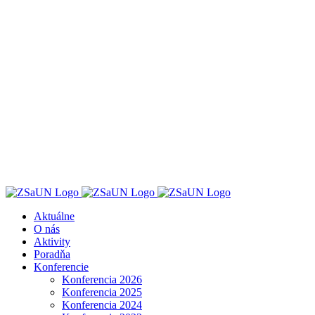
Skip
to
content
Aktuálne
O nás
Aktivity
Poradňa
Konferencie
Konferencia 2026
Konferencia 2025
Konferencia 2024