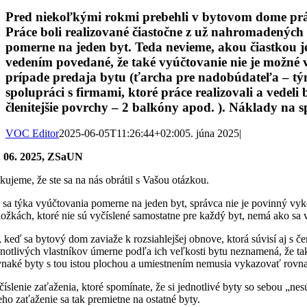
Pred niekoľkými rokmi prebehli v bytovom dome práce
Práce boli realizované čiastočne z už nahromadených 
pomerne na jeden byt. Teda nevieme, akou čiastkou j
vedením povedané, že také vyúčtovanie nie je možné
prípade predaja bytu (ťarcha pre nadobúdateľa – tý
spolupráci s firmami, ktoré práce realizovali a vedel
členitejšie povrchy – 2 balkóny apod. ). Náklady na
VOC Editor
2025-06-05T11:26:44+02:00
5. júna 2025
|
. 06. 2025, ZSaUN
kujeme, že ste sa na nás obrátil s Vašou otázkou.
 sa týka vyúčtovania pomerne na jeden byt, správca nie je povinný v
ložkách, ktoré nie sú vyčíslené samostatne pre každý byt, nemá ako sa
, keď sa bytový dom zaviaže k rozsiahlejšej obnove, ktorá súvisí aj s č
dnotlivých vlastníkov úmerne podľa ich veľkosti bytu neznamená, že tak
vnaké byty s tou istou plochou a umiestnením nemusia vykazovať rovn
číslenie zaťaženia, ktoré spomínate, že si jednotlivé byty so sebou „ne
jeho zaťaženie sa tak premietne na ostatné byty.