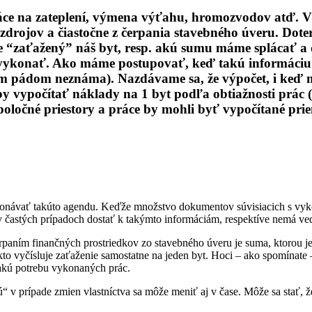
 na zateplení, výmena výťahu, hromozvodov atď. V súv
zdrojov a čiastočne z čerpania stavebného úveru. Dote
e “zaťažený” náš byt, resp. akú sumu máme splácať a d
 vykonať. Ako máme postupovať, keď takú informáciu c
m pádom neznáma). Nazdávame sa, že výpočet, i keď m
i by vypočítať náklady na 1 byt podľa obtiažnosti prác 
 spoločné priestory a práce by mohli byť vypočítané p
ykonávať takúto agendu. Keďže množstvo dokumentov súvisiacich s vy
 v častých prípadoch dostať k takýmto informáciám, respektíve nemá v
erpaním finančných prostriedkov zo stavebného úveru je suma, ktorou je
to vyčísluje zaťaženie samostatne na jeden byt. Hoci – ako spomínate 
akú potrebu vykonaných prác.
sú“ v prípade zmien vlastníctva sa môže meniť aj v čase. Môže sa stať,