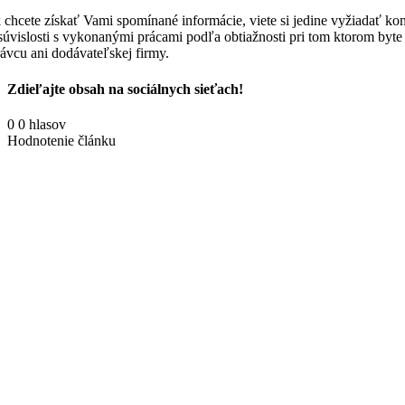
 chcete získať Vami spomínané informácie, viete si jedine vyžiadať komp
súvislosti s vykonanými prácami podľa obtiažnosti pri tom ktorom byte 
rávcu ani dodávateľskej firmy.
Zdieľajte obsah na sociálnych sieťach!
Facebook
X
Reddit
LinkedIn
WhatsApp
Tumblr
Pinterest
Vk
Email
0
0
hlasov
Hodnotenie článku