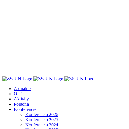
Skip
to
content
Aktuálne
O nás
Aktivity
Poradňa
Konferencie
Konferencia 2026
Konferencia 2025
Konferencia 2024