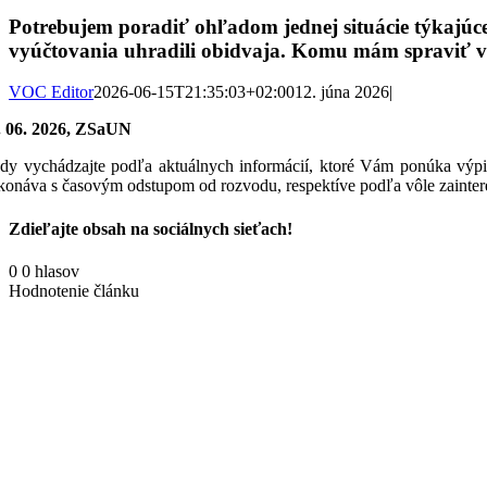
Potrebujem poradiť ohľadom jednej situácie týkajúcej 
vyúčtovania uhradili obidvaja. Komu mám spraviť 
VOC Editor
2026-06-15T21:35:03+02:00
12. júna 2026
|
. 06. 2026, ZSaUN
dy vychádzajte podľa aktuálnych informácií, ktoré Vám ponúka výpis 
konáva s časovým odstupom od rozvodu, respektíve podľa vôle zainter
Zdieľajte obsah na sociálnych sieťach!
Facebook
X
Reddit
LinkedIn
WhatsApp
Tumblr
Pinterest
Vk
Email
0
0
hlasov
Hodnotenie článku