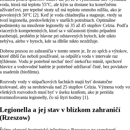
voda, ktorá má teplotu 55°C, ale kým sa dostane ku konečnému
užívateľovi, pre tepelné straty už má teplotu omnoho nižšiu, ako je
povolených 50°C [2]. Keď je voda chladnejšia a stagnuje, vtedy sa
tvorí legionella, predovšetkým v starších potrubiach. Optimálne
podmienky na množenie legionelly sú 35 až 45 stupňov Celzia. Podľa
viacerých kompetentných, ktorí sa v súčasnosti týmito prípadmi
zaoberajú, problém je hlavne pri odstavených bytoch, kde nikto
nebýva, alebo v bytoch, kde sa dlhšie nikto nezdržuje.
Dobrou praxou zo zahraničia v tomto smere je, že zo spŕch a výtokov,
ktoré dlhší čas neboli používané, sa odpúšťa voda v intervale raz
týždenne. Vodu je potrebné nechať tiecť niekoľko minút, sprchové
hlavice a vodovodné batérie je potrebné udržiavať čisté, bez povlakov
a usadenín (biofilmu).
Rozvody vody v stúpačkových šachtách majú byť dostatočne
izolované, aby sa neohrievala nad 25 stupňov Celzia. Výmena vody v
všetkých rozvodoch musí byť v úseku kratšom, ako je perióda
rozmnožovania legionelly, čo sú štyri hodiny [1].
Legionella a jej stav v blízkom zahraničí
(Rzeszow)
Štátny okresný hygienický inšpektor v Rzeszowe po vypuknutí