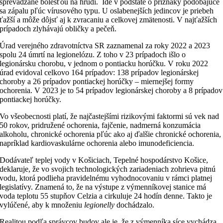
sprevádzané bolesťou na hrudi. Ide v podstate o príznaky podobajúce
sa zápalu pľúc vírusového typu. U oslabenejších jedincov je priebeh
ťažší a môže dôjsť aj k zvracaniu a celkovej zmätenosti. V najťažších
prípadoch zlyhávajú obličky a pečeň.
Úrad verejného zdravotníctva SR zaznamenal za roky 2022 a 2023
spolu 24 úmrtí na legionelózu. Z toho v 23 prípadoch išlo o
legionársku chorobu, v jednom o pontiacku horúčku. V roku 2022
úrad evidoval celkovo 164 prípadov: 138 prípadov legionárskej
choroby a 26 prípadov pontiackej horúčky – miernejšej formy
ochorenia. V 2023 je to 54 prípadov legionárskej choroby a 8 prípadov
pontiackej horúčky.
Vo všeobecnosti platí, že najčastejšími rizikovými faktormi sú vek nad
50 rokov, pridružené ochorenia, fajčenie, nadmerná konzumácia
alkoholu, chronické ochorenia pľúc ako aj ďalšie chronické ochorenia,
napríklad kardiovaskulárne ochorenia alebo imunodeficiencia.
Dodávateľ teplej vody v Košiciach, Tepelné hospodárstvo Košice,
deklaruje, že vo svojich technologických zariadeniach zohrieva pitnú
vodu, ktorá podlieha pravidelnému vyhodnocovaniu v rámci platnej
legislatívy. Znamená to, že na výstupe z výmenníkovej stanice má
voda teplotu 55 stupňov Celzia a cirkuluje 24 hodín denne. Takto je
vylúčené, aby k množeniu
legionelly
dochádzalo.
Realitou podľa správcov budov ale je, že z výmenníka síce vychádza