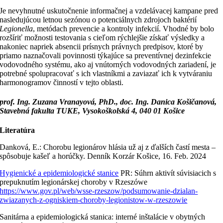
Je nevyhnutné uskutočnenie informačnej a vzdelávacej kampane pred
nasledujúcou letnou sezónou o potenciálnych zdrojoch baktérií
Legionella
, metódach prevencie a kontroly infekcií. Vhodné by bolo
rozšíriť možnosti testovania s cieľom rýchlejšie získať výsledky a
nakoniec napriek absencii prísnych právnych predpisov, ktoré by
priamo naznačovali povinnosti týkajúce sa preventívnej dezinfekcie
vodovodného systému, ako aj vnútorných vodovodných zariadení, je
potrebné spolupracovať s ich vlastníkmi a zaviazať ich k vytváraniu
harmonogramov činností v tejto oblasti.
prof. Ing. Zuzana Vranayová, PhD., doc. Ing. Danica Košičanová,
Stavebná fakulta TUKE, Vysokoškolská 4, 040 01 Košice
Literatúra
Danková, E.: Chorobu legionárov hlásia už aj z ďalších častí mesta –
spôsobuje kašeľ a horúčky. Denník Korzár Košice, 16. Feb. 2024
Hygienické a epidemiologické stanice
PR: Súhrn aktivít súvisiacich s
prepuknutím legionárskej choroby v Rzeszówe
https://www.gov.pl/web/wsse-rzeszow/podsumowanie-dzialan-
zwiazanych-z-ogniskiem-choroby-legionistow-w-rzeszowie
Sanitárna a epidemiologická stanica: interné inštalácie v obytných