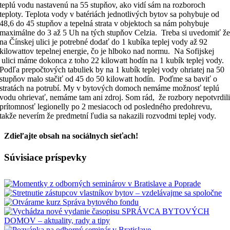
teplú vodu nastavenú na 55 stupňov, ako vidí sám na rozboroch
teploty. Teplota vody v batériách jednotlivých bytov sa pohybuje od
48,6 do 45 stupňov a tepelná strata v objektoch sa nám pohybuje
maximálne do 3 až 5 Uh na tých stupňov Celzia. Treba si uvedomiť ž
na Čínskej ulici je potrebné dodať do 1 kubíka teplej vody až 92
kilowattov tepelnej energie, čo je hlboko nad normu. Na Sofijskej
ulici máme dokonca z toho 22 kilowatt hodín na 1 kubík teplej vody.
Podľa prepočtových tabuliek by na 1 kubík teplej vody ohriatej na 50
stupňov malo stačiť od 45 do 50 kilowatt hodín. Poďme sa baviť o
stratách na potrubí. My v bytových domoch nemáme možnosť teplú
vodu ohrievať, nemáme tam ani zdroj. Som rád, že rozbory nepotvrdil
prítomnosť legionelly po 2 mesiacoch od posledného predohrevu,
takže neverím že predmetní ľudia sa nakazili rozvodmi teplej vody.
Zdieľajte obsah na sociálnych sieťach!
Facebook
X
Reddit
LinkedIn
WhatsApp
Tumblr
Pinterest
Vk
Email
Súvisiace príspevky