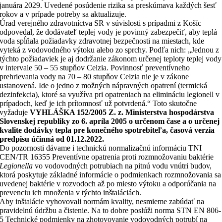
januára 2029. Uvedené posúdenie rizika sa preskúmava každých šesť
rokov a v prípade potreby sa aktualizuje.
Úrad verejného zdravotníctva SR v súvislosti s prípadmi z Košíc
odpovedal, že dodávateľ teplej vody je povinný zabezpečiť, aby teplá
voda spĺňala požiadavky zdravotnej bezpečnosti na miestach, kde
vyteká z vodovodného výtoku alebo zo sprchy. Podľa nich: „Jednou z
týchto požiadaviek je aj dodržanie zákonom určenej teploty teplej vody
v intervale 50 – 55 stupňov Celzia. Povinnosť preventívneho
prehrievania vody na 70 – 80 stupňov Celzia nie je v zákone
ustanovená. Ide o jedno z možných nápravných opatrení (termická
dezinfekcia), ktoré sa využíva pri opatreniach na elimináciu legionell v
prípadoch, keď je ich prítomnosť už potvrdená.“ Toto skutočne
vyžaduje
VYHLÁŠKA 152/2005 Z. z. Ministerstva hospodárstva
Slovenskej republiky zo 6. apríla 2005 o určenom čase a o určenej
kvalite dodávky tepla pre konečného spotrebiteľa, časová verzia
predpisu účinná od 01.12.2022.
Do pozornosti dávame i technickú normalizačnú informáciu TNI
CEN/TR 16355 Preventívne opatrenia proti rozmnožovaniu baktérie
Legionella
vo vodovodných potrubiach na pitnú vodu vnútri budov,
ktorá poskytuje základné informácie o podmienkach rozmnožovania sa
uvedenej baktérie v rozvodoch až po miesto výtoku a odporúčania na
prevenciu ich množenia v týchto inštaláciách.
Aby inštalácie vyhovovali normám kvality, nesmieme zabúdať na
pravidelnú údržbu a čistenie. Na to dobre poslúži norma STN EN 806-
5 Technické podmienky na zhotovovanie vodovodných potrubí na