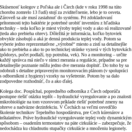
Skúsenosť kolegov z Poľska ale i Čiech (kde v roku 1998 na túto
chorobu zomrelo 13 ľudí) stojí za zviditeľnenie, lebo je to osveta.
Zároveň sa ale musí zasiahnuť do systému. Pri zdokladovaní
prítomnosti tejto baktérie je potrebné urobiť inventúru z hľadiska
techniky – teda koľko je miest výroby teplej vody a ako sú realizované
(teda ako prebieha ohrev). Dôležitá je informácia, koľko bytoviek
obvykle zásobujú a aká je denná produkcia teplej vody. Potom sa
vyberie jedno reprezentatívne „výrobné“ miesto a zistí sa detailnejšie
ako to prebieha a ako to po technickej stránke vyzerá v tých bytovkách
(pôdorys, počet podlaží, typ potrubia, vek). No a monitoring – určite
každý správca má niečo v rámci merania a regulácie, prípadne sa pre
detailnejšie poznanie môžu jedno dve merania doplniť. Do toho by sa
odobrali s detailne pripraveným monitorovacím plánom (v spolupráci
s odborníkmi z hygieny) vzorky na vyšetrenie. Potom by sa dalo
zodpovedne rozhodnúť, čo a ako ďalej.
Kolega doc. Pospíchal, popredného odborníka z Čiech odporúča
postupne riešiť otázku teplôt – hydraulické vyregulovanie a po znalosti
mikrobiológie na tom vzorovom príklade riešiť potrebné zmeny na
ohreve a nadväzne dezinfekciu. V Čechách sa veľmi osvedčilo
školenie technikov Tepelného hospodárstva, pre Cech kúrenárov a
inštalatérov. Práve hydraulické vyregulovanie teplej vody dynamickým
spôsobom – osadením termostatov na päte cirkulácie – zabezpečuje, že
nedochádza ku chladnutiu stupačky cirkulácie a množeniu legionely.