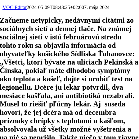
VOC Editor
2024-05-09T08:43:25+02:00
7. mája 2024
|
Začneme netypicky, nedávnymi citátmi zo
sociálnych sietí a dennej tlače. Na známej
sociálnej sieti v istú februárovú stredu
tohto roku sa objavila informácia od
obyvateľky košického Sídliska Ťahanovce:
„Všetci, ktorí bývate na uliciach Pekinská a
Čínska, pokiaľ máte dlhodobo symptómy
ako teplota a kašeľ, dajte si urobiť test na
legionellu. Dcére ju lekár potvrdil, dva
mesiace kašľala, ani antibiotiká nezabrali.
Musel to riešiť pľúcny lekár. Aj suseda
hovorí, že jej dcéra má od decembra
príznaky chrípky s teplotami a kašľom,
absolvovala už všetky možné vyšetrenia a
na nič sa neprišlo. Takže niečo v tom zjavne