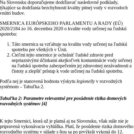
Na Slovensku doporučujeme dodržiavať nasledovné podklady,
týkajúce sa dodržania bezchybnosti kvality pitnej vody v rozvodoch
vnútri budov.
SMERNICA EURÓPSKEHO PARLAMENTU A RADY (EÚ)
2020/2184 zo 16. decembra 2020 o kvalite vody určenej na ľudskú
spotrebu:
Táto smernica sa vzťahuje na kvalitu vody určenej na ľudskú
spotrebu pre všetkých v Únii.
Cieľmi tejto smernice je ochrániť ľudské zdravie pred
nepriaznivými účinkami akejkoľvek kontaminácie vody určenej
na ľudskú spotrebu zabezpečením jej zdravotnej nezávadnosti a
čistoty a zlepšiť prístup k vode určenej na ľudskú spotrebu.
Podľa nej je stanovená hodnota výskytu
legionelly
v rozvodných
systémom – Tabuľka 2.
Tabuľka 2: Parametre relevantné pre posúdenie rizika domových
rozvodných systémov [4]
K tejto Smernici, ktorá už je platná aj na Slovensku, však stále nie je
pripravená vykonávacia vyhláška. Platí, že posúdenie rizika domového
rozvodného systému v súlade s ňou sa po prvýkrát vykoná do 12.