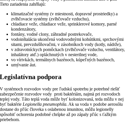
Tieto zariadenia zahŕňajú:
klimatizačné systémy (v miestnosti, dopravné prostriedky) a
zvlhčovacie systémy (zvlhčovače vzduchu),
chladiace veže, chladiace veže, sprinklerové komory, parné
kondenzátory,
fontány, vodné clony, záhradné postrekovače,
vodoinštalácia ukončená vodovodnými kohútikmi, sprchovými
sitami, prevzdušňovačmi, v zásobníkoch vody (kotly, nádrže),
v zdravotníckych pomôckach (zvlhčovače vzduchu, ventilátory,
inhalátory atď.) opláchnutých v nesterilnej vode,
vo vírivkách, termálnych bazénoch, kúpeľných bazénoch,
umývanie áut.
Legislatívna podpora
V systémoch rozvodov vody pre ľudskú spotrebu je potrebné riešiť
zabezpečenie rozvodov vody proti baktériám, najmä pri rozvodoch
teplej vody. Táto teplá voda môže byť kolonizovaná, teda môžu v nej
byť baktérie
Legionella pneumophila
. Ak sa voda v podobe aerosólu
dostane do pľúc človeka s oslabenou imunitou, môžu legionelly
spôsobiť ochorenia podobné chrípke až po zápaly pľúc s ťažkým
priebehom.