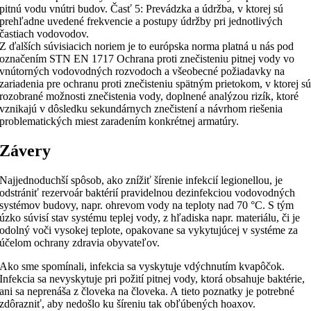
pitnú vodu vnútri budov. Časť 5: Prevádzka a údržba, v ktorej sú
prehľadne uvedené frekvencie a postupy údržby pri jednotlivých
častiach vodovodov.
Z ďalších súvisiacich noriem je to európska norma platná u nás pod
označením STN EN 1717 Ochrana proti znečisteniu pitnej vody vo
vnútorných vodovodných rozvodoch a všeobecné požiadavky na
zariadenia pre ochranu proti znečisteniu spätným prietokom, v ktorej s
rozobrané možnosti znečistenia vody, doplnené analýzou rizík, ktoré
vznikajú v dôsledku sekundárnych znečistení a návrhom riešenia
problematických miest zaradením konkrétnej armatúry.
Závery
Najjednoduchší spôsob, ako znížiť šírenie infekcií legionellou, je
odstrániť rezervoár baktérií pravidelnou dezinfekciou vodovodných
systémov budovy, napr. ohrevom vody na teploty nad 70 °C. S tým
úzko súvisí stav systému teplej vody, z hľadiska napr. materiálu, či je
odolný voči vysokej teplote, opakovane sa vykytujúcej v systéme za
účelom ochrany zdravia obyvateľov.
Ako sme spomínali, infekcia sa vyskytuje vdýchnutím kvapôčok.
Infekcia sa nevyskytuje pri požití pitnej vody, ktorá obsahuje baktérie,
ani sa neprenáša z človeka na človeka. A tieto poznatky je potrebné
zdôrazniť, aby nedošlo ku šíreniu tak obľúbených hoaxov.