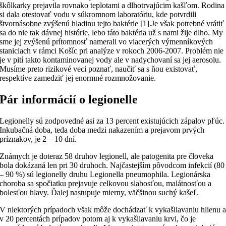
škôlkarky prejavila rovnako teplotami a dlhotrvajúcim kašľom. Rodina
si dala otestovať vodu v súkromnom laboratóriu, kde potvrdili
štvornásobne zvýšenú hladinu tejto baktérie [1].Je však potrebné vrátiť
sa do nie tak dávnej histórie, lebo táto baktéria už s nami žije dlho. My
sme jej zvýšenú prítomnosť namerali vo viacerých výmenníkových
staniciach v rámci Košíc pri analýze v rokoch 2006-2007. Problém nie
je v pití takto kontaminovanej vody ale v nadychovaní sa jej aerosolu.
Musíme preto rizikové veci poznať, naučiť sa s ňou existovať,
respektíve zamedziť jej enormné rozmnožovanie.
Pár informácií o legionelle
Legionelly sú zodpovedné asi za 13 percent existujúcich zápalov pľúc.
Inkubačná doba, teda doba medzi nakazením a prejavom prvých
príznakov, je 2 – 10 dní.
Známych je doteraz 58 druhov legionell, ale patogenita pre človeka
bola dokázaná len pri 30 druhoch. Najčastejším pôvodcom infekcií (80
– 90 %) sú legionelly druhu Legionella pneumophila. Legionárska
choroba sa spočiatku prejavuje celkovou slabosťou, malátnosťou a
bolesťou hlavy. Ďalej nastupuje mierny, väčšinou suchý kašeľ.
V niektorých prípadoch však môže dochádzať k vykašliavaniu hlienu 
v 20 percentách prípadov potom aj k vykašliavaniu krvi, čo je