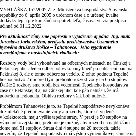
VYHLÁŠKA 152/2005 Z. z. Ministerstva hospodárstva Slovenskej
republiky zo 6. apríla 2005 o určenom čase a o určenej kvalite
dodávky tepla pre konečného spotrebiteľa, časová verzia predpisu
účinná od 01.12.2022
Pre aktuálnosť témy sme poprosili o vyjadrenie aj pána Ing. mult.
Jaroslava Jarkovského, predsedu predstavenstva Územného
bytového družstva Košice – Ťahanovce.
Jeho vyjadrenie
uverejňujeme v nasledujúcich riadkoch:
Rozbory vody boli vykonávané na odberných miestach na Čínskej a
Pekinskej ulici. Jeden odber bol vykonaný hneď po nahlásení pani na
Pekinskej 8, ale o tomto odbere sa vedelo. Z tohto podnetu Tepelné
hospodárstvo 2 dni pred tým prehrialo rozvod vody na 65 stupňov.
Ďalšie 2 rozbory sme robili bez vedomosti Tepelného hospodárstva
zase na Pekinskej 8 aj na Čínskej ulici kde pán nahlásil, že má
potvrdenú legionellu. Obidva rozbory však boli nulové.
Problémom Ťahanoviec je to, že Tepelné hospodárstvo nevykonáva
dezinfekčné predhrievanie vody a rozvody, ktoré sú vedené
v kolektoroch, majú vyššie tepelné straty. V praxi je 50 stupňov na
výmenníkovej stanici, preto nie je možné, aby rozvod na najbližšom
dome mal 51 stupňov. Strata činí 4 stupne na 20 metroch, takže
neverím, že Tepelné hospodárstvo má výstup výmenníkovej stanice na