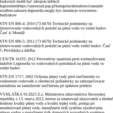
budovách mohli byť zdrojom infekcií
legionelamihttps://samorzad.pap.pl/kategoria/aktualnosci/sanepid-
zrodlem-zakazen-legionella-mogly-byc-instalacje-wewnetrze-
budynkow
STN EN 806-4: 2010 (73 6670) Technické podmienky na
zhotovovanie vodovodných potrubí na pitnú vodu vo vnútri budov.
Časť 4: Montáž
STN EN 806-5: 2012 (73 6670) Technické podmienky na
zhotovovanie vodovodných potrubí na pitnú vodu vnútri budov. Časť
5: Prevádzka a údržba
CEN/TR 16355: 2012 Preventívne opatrenia proti rozmnožovaniu
baktérie Legionella vo vodovodných potrubiach na pitnú vodu vo
vnútri budov
STN EN 1717: 2002 Ochrana pitnej vody pred znečistením vo
vnútornom vodovode a všeobecné požiadavky na zabezpečovacie
zariadenia na zamedzenie znečistenia pri spätnom prúdení
VYHLÁŠKA 91/2023 Z.z. Ministerstva zdravotníctva Slovenskej
republiky z 13. marca 2023, ktorou sa ustanovujú ukazovatele a limitn
hodnoty kvality pitnej vody a kvality teplej vody, postup pri
monitorovaní pitnej vody, manažment rizík systému zásobovania
pitnou vodou a manažment rizík domových rozvodných systémov