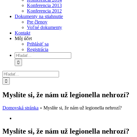
Konferencia 2013
Konferencia 2012
Dokumenty na stiahnutie
Pre členov
Voľné dokumenty
Kontakt
Môj účet
Prihlásiť sa
Registrácia
Hľadať:
Hľadať:
Myslíte si, že nám už legionella nehrozí?
Domovská stránka
»
Myslíte si, že nám už legionella nehrozí?
Zobraziť
väčší
obrázok
Myslíte si, že nám už legionella nehrozí?