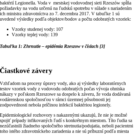
baktérií Legionella. Voda v mestskej vodovodnej sieti Rzeszów spĺňa
požiadavky na vodu určenú na ľudskú spotrebu v súlade s nariadením
ich ministra zdravotníctva zo 7. decembra 2017. V tabuľke 1 sú
uvedené výsledky podľa objektov/bodov a počtu odobratých vzoriek:
Vzorky studenej vody: 107
Vzorky teplej vody: 139
Tabuľka 1: Zhrnutie – epidémia Rzeszow v číslach [3]
Čiastkové závery
Vzhľadom na procesy úpravy vody, ako aj výsledky laboratórnych
testov vzoriek vody z vodovodu odobratých počas vývoja ohniska
nákazy v poľskom Rzeszowe sa dospelo k záveru, že voda dodávaná
vodárenskou spoločnosťou v rámci územnej pôsobnosti jej
zodpovednosti nebola príčinou infekcií baktériou legionely.
Epidemiologické rozhovory s nakazenými ukazujú, že nie je možné
spojiť prípady infikovaných ľudí s konkrétnym miestom. Títo ľudia sa
nezúčastnili žiadneho spoločného stretnutia/podujatia, neboli pacientmi
toho istého zdravotníckeho zariadenia a nie sú príbuzní podľa miesta