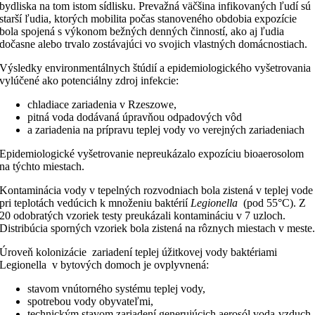
bydliska na tom istom sídlisku. Prevažná väčšina infikovaných ľudí sú
starší ľudia, ktorých mobilita počas stanoveného obdobia expozície
bola spojená s výkonom bežných denných činností, ako aj ľudia
dočasne alebo trvalo zostávajúci vo svojich vlastných domácnostiach.
Výsledky environmentálnych štúdií a epidemiologického vyšetrovania
vylúčené ako potenciálny zdroj infekcie:
chladiace zariadenia v Rzeszowe,
pitná voda dodávaná úpravňou odpadových vôd
a zariadenia na prípravu teplej vody vo verejných zariadeniach
Epidemiologické vyšetrovanie nepreukázalo expozíciu bioaerosolom
na týchto miestach.
Kontaminácia vody v tepelných rozvodniach bola zistená v teplej vode
pri teplotách vedúcich k množeniu baktérií
Legionella
(pod 55°C). Z
20 odobratých vzoriek testy preukázali kontamináciu v 7 uzloch.
Distribúcia sporných vzoriek bola zistená na rôznych miestach v meste
Úroveň kolonizácie zariadení teplej úžitkovej vody baktériami
Legionella v bytových domoch je ovplyvnená:
stavom vnútorného systému teplej vody,
spotrebou vody obyvateľmi,
technickým stavom zariadení generujúcich aerosól voda-vzduch