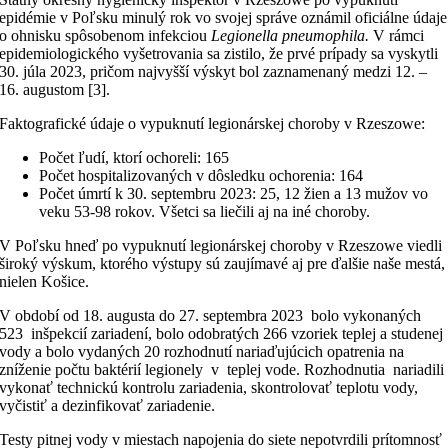
epidémie v Poľsku minulý rok vo svojej správe oznámil oficiálne údaje
o ohnisku spôsobenom infekciou
Legionella pneumophila.
V rámci
epidemiologického vyšetrovania sa zistilo, že prvé prípady sa vyskytli
30. júla 2023, pričom najvyšší výskyt bol zaznamenaný medzi 12. –
16. augustom [3].
Faktografické údaje o vypuknutí legionárskej choroby v Rzeszowe:
Počet ľudí, ktorí ochoreli: 165
Počet hospitalizovaných v dôsledku ochorenia: 164
Počet úmrtí k 30. septembru 2023: 25, 12 žien a 13 mužov vo
veku 53-98 rokov. Všetci sa liečili aj na iné choroby.
V Poľsku hneď po vypuknutí legionárskej choroby v Rzeszowe viedli
široký výskum, ktorého výstupy sú zaujímavé aj pre ďalšie naše mestá,
nielen Košice.
V období od 18. augusta do 27. septembra 2023 bolo vykonaných
523 inšpekcií zariadení, bolo odobratých 266 vzoriek teplej a studenej
vody a bolo vydaných 20 rozhodnutí nariaďujúcich opatrenia na
zníženie počtu baktérií legionely v teplej vode. Rozhodnutia nariadili
vykonať technickú kontrolu zariadenia, skontrolovať teplotu vody,
vyčistiť a dezinfikovať zariadenie.
Testy pitnej vody v miestach napojenia do siete nepotvrdili prítomnosť