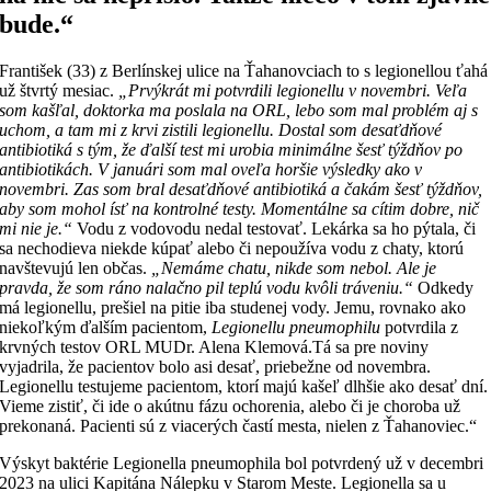
bude.“
František (33) z Berlínskej ulice na Ťahanovciach to s legionellou ťahá
už štvrtý mesiac.
„Prvýkrát mi potvrdili legionellu v novembri. Veľa
som kašľal, doktorka ma poslala na ORL, lebo som mal problém aj s
uchom, a tam mi z krvi zistili legionellu. Dostal som desaťdňové
antibiotiká s tým, že ďalší test mi urobia minimálne šesť týždňov po
antibiotikách. V januári som mal oveľa horšie výsledky ako v
novembri. Zas som bral desaťdňové antibiotiká a čakám šesť týždňov,
aby som mohol ísť na kontrolné testy. Momentálne sa cítim dobre, nič
mi nie je.“
Vodu z vodovodu nedal testovať. Lekárka sa ho pýtala, či
sa nechodieva niekde kúpať alebo či nepoužíva vodu z chaty, ktorú
navštevujú len občas.
„Nemáme chatu, nikde som nebol. Ale je
pravda, že som ráno nalačno pil teplú vodu kvôli tráveniu.“
Odkedy
má legionellu, prešiel na pitie iba studenej vody. Jemu, rovnako ako
niekoľkým ďalším pacientom,
Legionellu pneumophilu
potvrdila z
krvných testov ORL MUDr. Alena Klemová.Tá sa pre noviny
vyjadrila, že pacientov bolo asi desať, priebežne od novembra.
Legionellu testujeme pacientom, ktorí majú kašeľ dlhšie ako desať dní.
Vieme zistiť, či ide o akútnu fázu ochorenia, alebo či je choroba už
prekonaná. Pacienti sú z viacerých častí mesta, nielen z Ťahanoviec.“
Výskyt baktérie Legionella pneumophila bol potvrdený už v decembri
2023 na ulici Kapitána Nálepku v Starom Meste. Legionella sa u