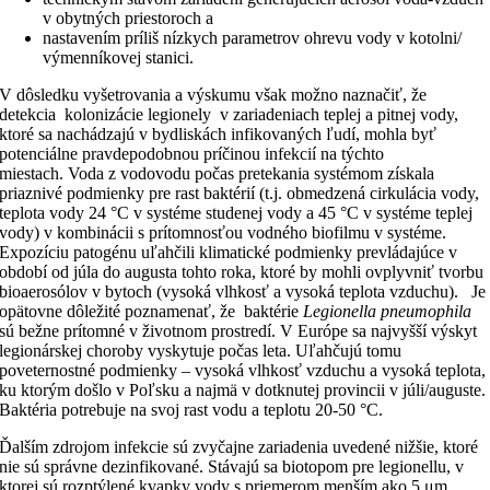
v obytných priestoroch a
nastavením príliš nízkych parametrov ohrevu vody v kotolni/
výmenníkovej stanici.
V dôsledku vyšetrovania a výskumu však možno naznačiť, že
detekcia kolonizácie legionely v zariadeniach teplej a pitnej vody,
ktoré sa nachádzajú v bydliskách infikovaných ľudí, mohla byť
potenciálne pravdepodobnou príčinou infekcií na týchto
miestach. Voda z vodovodu počas pretekania systémom získala
priaznivé podmienky pre rast baktérií (t.j. obmedzená cirkulácia vody,
teplota vody 24 °C v systéme studenej vody a 45 °C v systéme teplej
vody) v kombinácii s prítomnosťou vodného biofilmu v systéme.
Expozíciu patogénu uľahčili klimatické podmienky prevládajúce v
období od júla do augusta tohto roka, ktoré by mohli ovplyvniť tvorbu
bioaerosólov v bytoch (vysoká vlhkosť a vysoká teplota vzduchu). Je
opätovne dôležité poznamenať, že baktérie
Legionella pneumophila
sú bežne prítomné v životnom prostredí. V Európe sa najvyšší výskyt
legionárskej choroby vyskytuje počas leta. Uľahčujú tomu
poveternostné podmienky – vysoká vlhkosť vzduchu a vysoká teplota,
ku ktorým došlo v Poľsku a najmä v dotknutej provincii v júli/auguste.
Baktéria potrebuje na svoj rast vodu a teplotu 20-50 °C.
Ďalším zdrojom infekcie sú zvyčajne zariadenia uvedené nižšie, ktoré
nie sú správne dezinfikované. Stávajú sa biotopom pre legionellu, v
ktorej sú rozptýlené kvapky vody s priemerom menším ako 5 μm.