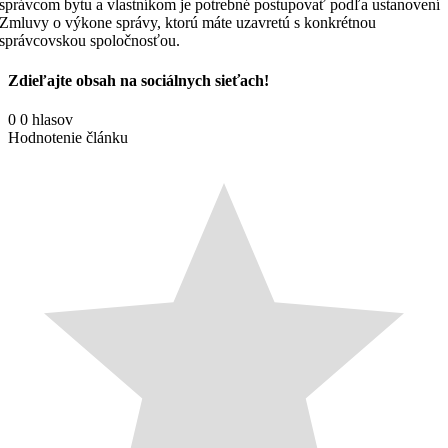
správcom bytu a vlastníkom je potrebné postupovať podľa ustanovení
Zmluvy o výkone správy, ktorú máte uzavretú s konkrétnou
správcovskou spoločnosťou.
Zdieľajte obsah na sociálnych sieťach!
Facebook
X
Reddit
LinkedIn
WhatsApp
Tumblr
Pinterest
Vk
Email
0
0
hlasov
Hodnotenie článku