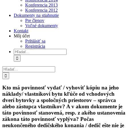
Konferencia 2013
Konferencia 2012
Dokumenty na stiahnutie
Pre členov
Voľné dokumenty
Kontakt
Môj účet
Prihlásiť sa
Registrácia
Hľadať:
Hľadať:
Kto má povinnosť vydať / vyhoviť kópiu na jeho
náklady/ vlastníkovi bytu kľúče od vchodových
dverí bytovky a spoločných priestorov – správca
alebo zástupca vlastníkov? A v akom dokumente je
táto povinnosť stanovená, resp. z akého ustanovenia
zákona táto povinnosť vyplýva? Počas
neukončeného dedičského konania / dedič ešte nie je