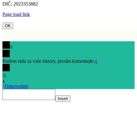
DIČ: 2023353882
Page load link
OK
0
Budem rada za vaše názory, prosím komentujte.
x
(
)
x
|
Odpovedzte
Insert