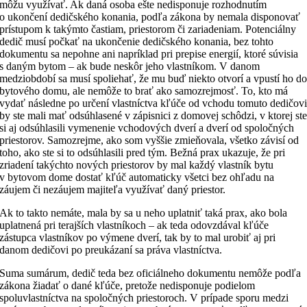
môžu využívať. Ak daná osoba ešte nedisponuje rozhodnutím
o ukončení dedičského konania, podľa zákona by nemala disponovať
prístupom k takýmto častiam, priestorom či zariadeniam. Potenciálny
dedič musí počkať na ukončenie dedičského konania, bez tohto
dokumentu sa nepohne ani napríklad pri prepise energií, ktoré súvisia
s daným bytom – ak bude neskôr jeho vlastníkom. V danom
medziobdobí sa musí spoliehať, že mu buď niekto otvorí a vpustí ho d
bytového domu, ale nemôže to brať ako samozrejmosť. To, kto má
vydať následne po určení vlastníctva kľúče od vchodu tomuto dedičov
by ste mali mať odsúhlasené v zápisnici z domovej schôdzi, v ktorej st
si aj odsúhlasili vymenenie vchodových dverí a dverí od spoločných
priestorov. Samozrejme, ako som vyššie zmieňovala, všetko závisí od
toho, ako ste si to odsúhlasili pred tým. Bežná prax ukazuje, že pri
zriadení takýchto nových priestorov by mal každý vlastník bytu
v bytovom dome dostať kľúč automaticky všetci bez ohľadu na
záujem či nezáujem majiteľa využívať daný priestor.
Ak to takto nemáte, mala by sa u neho uplatniť taká prax, ako bola
uplatnená pri terajších vlastníkoch – ak teda odovzdával kľúče
zástupca vlastníkov po výmene dverí, tak by to mal urobiť aj pri
danom dedičovi po preukázaní sa práva vlastníctva.
Suma sumárum, dedič teda bez oficiálneho dokumentu nemôže podľa
zákona žiadať o dané kľúče, pretože nedisponuje podielom
spoluvlastníctva na spoločných priestoroch. V prípade sporu medzi