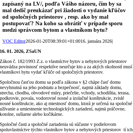
zapísaný na LV/, podľa Vášho názoru, čím by sa
mal dedič preukázať pri žiadosti o vydanie kľúčov
od spoločných priestorov , resp. ako by mal
postupovať? Na koho sa obrátiť v prípade sporu
medzi správcom bytom a vlastníkom bytu?
VOC Editor
2026-01-20T08:39:01+01:00
16. januára 2026
|
16. 01. 2026, ZSaUN
Zákon č. 182/1993 Z.z. o vlastníctve bytov a nebytových priestorov
neuvádza povinnosť respektíve neurčuje kto a za akých okolností musí
vlastníkovi bytu vydať kľúče od spoločných priestorov.
Spoločnou časťou domu sa podľa zákona v §2 chápe časť domu
nevyhnutná na jeho podstatu a bezpečnosť, najmä základy domu,
strecha, chodba, obvodové múry, priečelie, vchody, schodištia, terasa,
podkrovie, povala, vodorovné nosné a izolačné konštrukcie, zvislé
nosné konštrukcie, ako aj miestnosť domu, ktorá je určená na spoločné
užívanie a umiestnenie technologických zariadení, najmä práčovne,
kotolne, sušiarne alebo kočikárne.
Spoločné časti a spoločné zariadenia sú súčasne v podielovom
spoluvlastníctve týchto vlastníkov bytov a nebytových priestorov tí ich