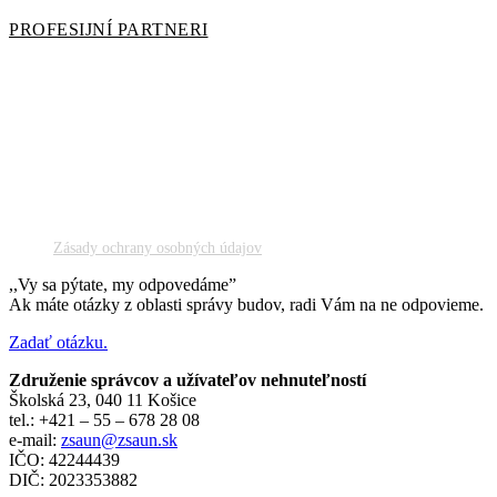
PROFESIJNÍ PARTNERI
Zásady ochrany osobných údajov
,,Vy sa pýtate, my odpovedáme”
Ak máte otázky z oblasti správy budov, radi Vám na ne odpovieme.
Zadať otázku.
Združenie správcov a užívateľov nehnuteľností
Školská 23, 040 11 Košice
tel.: +421 – 55 – 678 28 08
e-mail:
zsaun@zsaun.sk
IČO: 42244439
DIČ: 2023353882