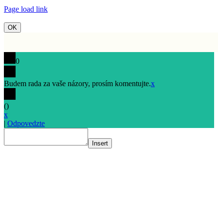
Page load link
OK
0
Budem rada za vaše názory, prosím komentujte.
x
(
)
x
|
Odpovedzte
Insert