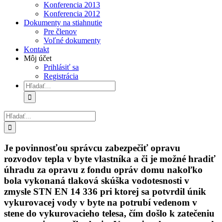
Konferencia 2013
Konferencia 2012
Dokumenty na stiahnutie
Pre členov
Voľné dokumenty
Kontakt
Môj účet
Prihlásiť sa
Registrácia
Hľadať:
Hľadať:
Je povinnosťou správcu zabezpečiť opravu
rozvodov tepla v byte vlastníka a či je možné hradiť
úhradu za opravu z fondu opráv domu nakoľko
bola vykonaná tlaková skúška vodotesnosti v
zmysle STN EN 14 336 pri ktorej sa potvrdil únik
vykurovacej vody v byte na potrubí vedenom v
stene do vykurovacieho telesa, čím došlo k zatečeniu