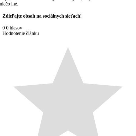
niečo iné.
Zdieľajte obsah na sociálnych sieťach!
Facebook
X
Reddit
LinkedIn
WhatsApp
Tumblr
Pinterest
Vk
Email
0
0
hlasov
Hodnotenie článku