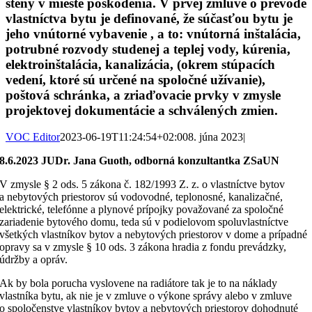
steny v mieste poškodenia. V prvej zmluve o prevode
vlastníctva bytu je definované, že súčasťou bytu je
jeho vnútorné vybavenie , a to: vnútorná inštalácia,
potrubné rozvody studenej a teplej vody, kúrenia,
elektroinštalácia, kanalizácia, (okrem stúpacích
vedení, ktoré sú určené na spoločné užívanie),
poštová schránka, a zriaďovacie prvky v zmysle
projektovej dokumentácie a schválených zmien.
VOC Editor
2023-06-19T11:24:54+02:00
8. júna 2023
|
8.6.2023 JUDr. Jana Guoth, odborná konzultantka ZSaUN
V zmysle § 2 ods. 5 zákona č. 182/1993 Z. z. o vlastníctve bytov
a nebytových priestorov sú vodovodné, teplonosné, kanalizačné,
elektrické, telefónne a plynové prípojky považované za spoločné
zariadenie bytového domu, teda sú v podielovom spoluvlastníctve
všetkých vlastníkov bytov a nebytových priestorov v dome a prípadné
opravy sa v zmysle § 10 ods. 3 zákona hradia z fondu prevádzky,
údržby a opráv.
Ak by bola porucha vyslovene na radiátore tak je to na náklady
vlastníka bytu, ak nie je v zmluve o výkone správy alebo v zmluve
o spoločenstve vlastníkov bytov a nebytových priestorov dohodnuté