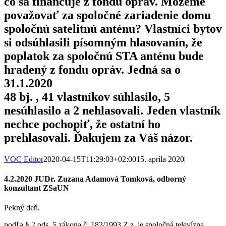
čo sa financuje z fondu opráv. Môžeme
považovať za spoločné zariadenie domu
spoločnú satelitnú anténu? Vlastníci bytov
si odsúhlasili písomným hlasovanín, že
poplatok za spoločnú STA anténu bude
hradený z fondu opráv. Jedná sa o
31.1.2020
48 bj. , 41 vlastníkov súhlasilo, 5
nesúhlasilo a 2 nehlasovali. Jeden vlastník
nechce pochopiť, že ostatní ho
prehlasovali. Ďakujem za Váš názor.
VOC Editor
2020-04-15T11:29:03+02:00
15. apríla 2020
|
4.2.2020 JUDr. Zuzana Adamová Tomková, odborný
konzultant ZSaUN
Pekný deň,
podľa § 2 ods. 5 zákona č. 182/1993 Z.z. je spoločná televízna