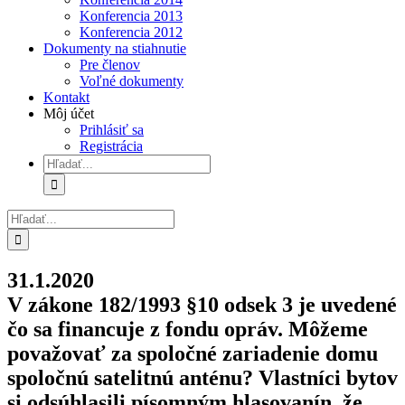
Konferencia 2013
Konferencia 2012
Dokumenty na stiahnutie
Pre členov
Voľné dokumenty
Kontakt
Môj účet
Prihlásiť sa
Registrácia
Hľadať:
Hľadať:
31.1.2020
V zákone 182/1993 §10 odsek 3 je uvedené
čo sa financuje z fondu opráv. Môžeme
považovať za spoločné zariadenie domu
spoločnú satelitnú anténu? Vlastníci bytov
si odsúhlasili písomným hlasovanín, že