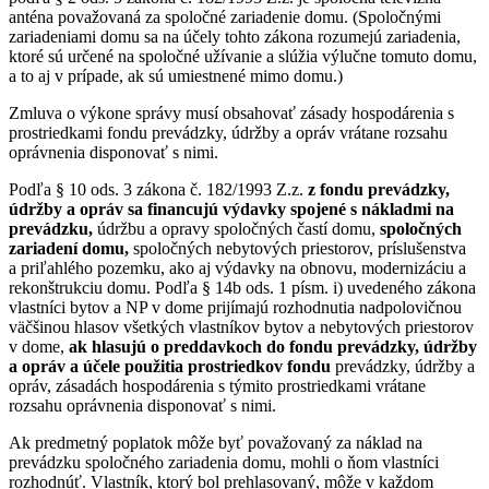
anténa považovaná za spoločné zariadenie domu. (Spoločnými
zariadeniami domu sa na účely tohto zákona rozumejú zariadenia,
ktoré sú určené na spoločné užívanie a slúžia výlučne tomuto domu,
a to aj v prípade, ak sú umiestnené mimo domu.)
Zmluva o výkone správy musí obsahovať zásady hospodárenia s
prostriedkami fondu prevádzky, údržby a opráv vrátane rozsahu
oprávnenia disponovať s nimi.
Podľa § 10 ods. 3 zákona č. 182/1993 Z.z.
z
fondu prev
ádzky,
údržby a opráv sa financujú výdavky spojené s nákladmi na
prevádzku,
údržbu a opravy spoločných častí domu,
spoločných
zariadení domu,
spoločných nebytových priestorov, príslušenstva
a priľahlého pozemku, ako aj výdavky na obnovu, modernizáciu a
rekonštrukciu domu. Podľa § 14b ods. 1 písm. i) uvedeného zákona
vlastníci bytov a NP v dome prijímajú rozhodnutia nadpolovičnou
väčšinou hlasov všetkých vlastníkov bytov a nebytových priestorov
v dome,
ak hlasujú o preddavkoch do fondu prevádzky, údržby
a opráv a účele použitia prostriedkov fondu
prevádzky, údržby a
opráv, zásadách hospodárenia s týmito prostriedkami vrátane
rozsahu oprávnenia disponovať s nimi.
Ak predmetný poplatok môže byť považovaný za náklad na
prevádzku spoločného zariadenia domu, mohli o ňom vlastníci
rozhodnúť. Vlastník, ktorý bol prehlasovaný, môže v každom