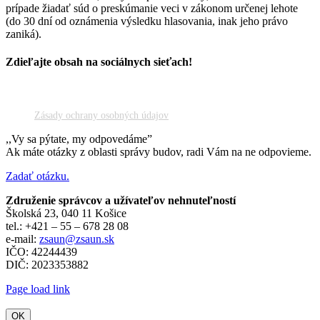
prípade žiadať súd o preskúmanie veci v zákonom určenej lehote
(do 30 dní od oznámenia výsledku hlasovania, inak jeho právo
zaniká).
Zdieľajte obsah na sociálnych sieťach!
Facebook
X
Reddit
LinkedIn
WhatsApp
Tumblr
Pinterest
Vk
Email
Zásady ochrany osobných údajov
,,Vy sa pýtate, my odpovedáme”
Ak máte otázky z oblasti správy budov, radi Vám na ne odpovieme.
Zadať otázku.
Združenie správcov a užívateľov nehnuteľností
Školská 23, 040 11 Košice
tel.: +421 – 55 – 678 28 08
e-mail:
zsaun@zsaun.sk
IČO: 42244439
DIČ: 2023353882
Page load link
OK