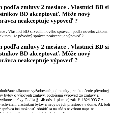
podľa zmluvy 2 mesiace . Vlastníci BD si
lastníkov BD akceptovať. Môže nový
správca neakceptuje výpoveď ?
 . Vlastníci BD si zvolili nového správcu , podľa nového zákona .
riek tomu že pôvodný správca neakceptuje výpoveď ?
podľa zmluvy 2 mesiace . Vlastníci BD si
lastníkov BD akceptovať. Môže nový
správca neakceptuje výpoveď ?
 boli dodržané zákonom vyžadované podmienky pre ukončenie pôvodnej
íkov bytov o výpovedi zmluvy, podpísaná výpoveď zo zmluvy a
kone správy. Podľa § 14b ods. 1 písm. e) zák. č. 182/1993 Z.z.
o schválení vlastníkmi bytov a nebytových priestorov v dome. Ak boli
správca iná možnosť obrátiť sa na súd s návrhom napr. na