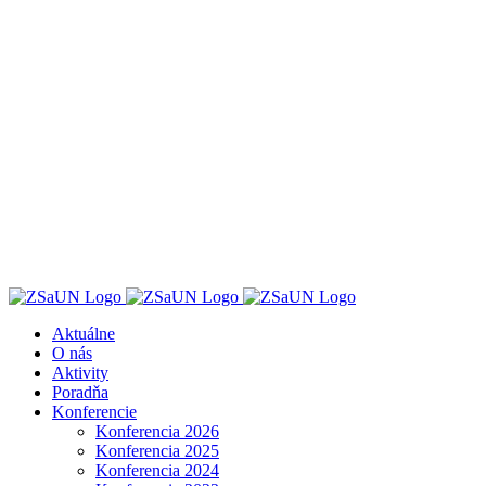
Skip
to
content
Aktuálne
O nás
Aktivity
Poradňa
Konferencie
Konferencia 2026
Konferencia 2025
Konferencia 2024