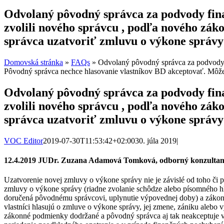
Odvolaný pôvodný správca za podvody fina
zvolili nového správcu , podľa nového zá
správca uzatvoriť zmluvu o výkone správy
Domovská stránka
»
FAQs
»
Odvolaný pôvodný správca za podvody f
Pôvodný správca nechce hlasovanie vlastníkov BD akceptovať. Môže 
Odvolaný pôvodný správca za podvody fina
zvolili nového správcu , podľa nového zá
správca uzatvoriť zmluvu o výkone správy
VOC Editor
2019-07-30T11:53:42+02:00
30. júla 2019
|
12.4.2019 JUDr. Zuzana Adamová Tomková, odborný konzulta
Uzatvorenie novej zmluvy o výkone správy nie je závislé od toho či
zmluvy o výkone správy (riadne zvolanie schôdze alebo písomného h
doručená pôvodnému správcovi, uplynutie výpovednej doby) a zákono
vlastníci hlasujú o zmluve o výkone správy, jej zmene, zániku alebo
zákonné podmienky dodržané a pôvodný správca aj tak neakceptuje 