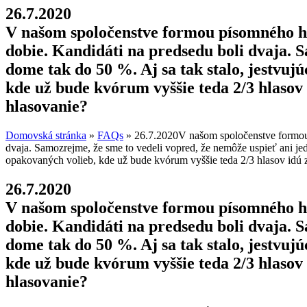
26.7.2020
V našom spoločenstve formou písomného hl
dobie. Kandidáti na predsedu boli dvaja. 
dome tak do 50 %. Aj sa tak stalo, jestvujú
kde už bude kvórum vyššie teda 2/3 hlaso
hlasovanie?
Domovská stránka
»
FAQs
»
26.7.2020V našom spoločenstve formou 
dvaja. Samozrejme, že sme to vedeli vopred, že nemôže uspieť ani jed
opakovaných volieb, kde už bude kvórum vyššie teda 2/3 hlasov idú
26.7.2020
V našom spoločenstve formou písomného hl
dobie. Kandidáti na predsedu boli dvaja. 
dome tak do 50 %. Aj sa tak stalo, jestvujú
kde už bude kvórum vyššie teda 2/3 hlaso
hlasovanie?