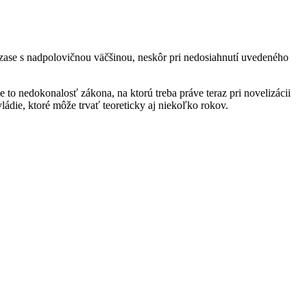
 zase s nadpolovičnou väčšinou, neskôr pri nedosiahnutí uvedeného
 to nedokonalosť zákona, na ktorú treba práve teraz pri novelizácii
ádie, ktoré môže trvať teoreticky aj niekoľko rokov.