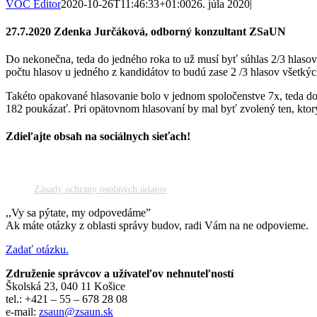
VOC Editor
2020-10-26T11:46:33+01:00
26. júla 2020
|
27.7.2020 Zdenka Jurčáková, odborný konzultant ZSaUN
Do nekonečna, teda do jedného roka to už musí byť súhlas 2/3 hlasov
počtu hlasov u jedného z kandidátov to budú zase 2 /3 hlasov všetký
Takéto opakované hlasovanie bolo v jednom spoločenstve 7x, teda do d
182 poukázať. Pri opätovnom hlasovaní by mal byť zvolený ten, ktorý
Zdieľajte obsah na sociálnych sieťach!
Facebook
X
Reddit
LinkedIn
WhatsApp
Tumblr
Pinterest
Vk
Email
Zásady ochrany osobných údajov
,,Vy sa pýtate, my odpovedáme”
Ak máte otázky z oblasti správy budov, radi Vám na ne odpovieme.
Zadať otázku.
Združenie správcov a užívateľov nehnuteľností
Školská 23, 040 11 Košice
tel.: +421 – 55 – 678 28 08
e-mail:
zsaun@zsaun.sk