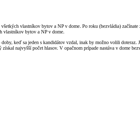
 všetkých vlastníkov bytov a NP v dome. Po roku (bezvládia) začínate
ch vlastníkov bytov a NP v dome.
oby, keď sa jeden s kandidátov vzdal, inak by možno volili doteraz. Je
 získal najvyšší počet hlasov. V opačnom prípade nastáva v dome bezvl