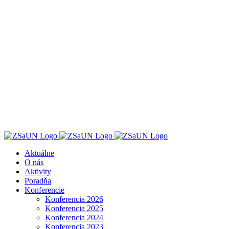
Skip
to
content
Aktuálne
O nás
Aktivity
Poradňa
Konferencie
Konferencia 2026
Konferencia 2025
Konferencia 2024
Konferencia 2023