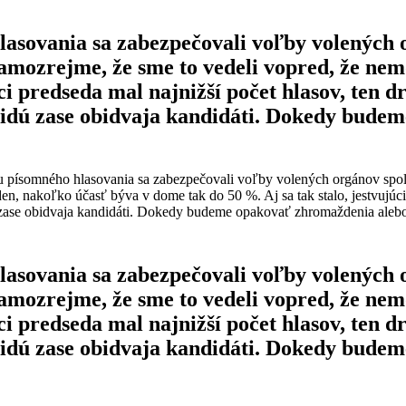
asovania sa zabezpečovali voľby volených o
Samozrejme, že sme to vedeli vopred, že nem
ci predseda mal najnižší počet hlasov, ten 
v idú zase obidvaja kandidáti. Dokedy bud
písomného hlasovania sa zabezpečovali voľby volených orgánov spoloč
en, nakoľko účasť býva v dome tak do 50 %. Aj sa tak stalo, jestvujúci
 zase obidvaja kandidáti. Dokedy budeme opakovať zhromaždenia aleb
asovania sa zabezpečovali voľby volených o
Samozrejme, že sme to vedeli vopred, že nem
ci predseda mal najnižší počet hlasov, ten 
v idú zase obidvaja kandidáti. Dokedy bud