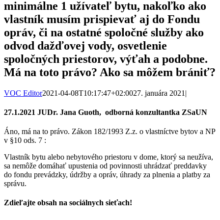
minimálne 1 užívateľ bytu, nakoľko ako
vlastník musím prispievať aj do Fondu
opráv, či na ostatné spoločné služby ako
odvod dažďovej vody, osvetlenie
spoločných priestorov, výťah a podobne.
Má na toto právo? Ako sa môžem brániť?
VOC Editor
2021-04-08T10:17:47+02:00
27. januára 2021
|
27.1.2021 JUDr. Jana Guoth, odborná konzultantka ZSaUN
Áno, má na to právo. Zákon 182/1993 Z.z. o vlastníctve bytov a NP
v §10 ods. 7 :
Vlastník bytu alebo nebytového priestoru v dome, ktorý sa neužíva,
sa nemôže domáhať upustenia od povinnosti uhrádzať preddavky
do fondu prevádzky, údržby a opráv, úhrady za plnenia a platby za
správu.
Zdieľajte obsah na sociálnych sieťach!