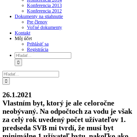
Konferencia 2013
Konferencia 2012
Dokumenty na stiahnutie
Pre členov
Voľné dokumenty
Kontakt
Môj účet
Prihlásiť sa
Registrácia
Hľadať:
Hľadať:
26.1.2021
Vlastním byt, ktorý je ale celoročne
neobývaný. Na odpočtoch za vodu je však
za celý rok uvedený počet užívateľov 1.
predseda SVB mi tvrdí, že musí byt
minimálne 1 užívateľ bytu, nakoľko ako