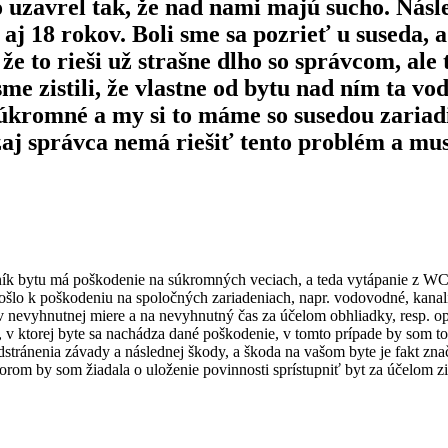
 uzavrel tak, že nad nami majú sucho. Násl
 aj 18 rokov. Boli sme sa pozrieť u suseda, 
že to rieši už strašne dlho so správcom, ale
me zistili, že vlastne od bytu nad ním ta vo
 súkromné a my si to máme so susedou zariad
zaj správca nemá riešiť tento problém a mus
stník bytu má poškodenie na súkromných veciach, a teda vytápanie z WC
 došlo k poškodeniu na spoločných zariadeniach, napr. vodovodné, kanali
nevyhnutnej miere a na nevyhnutný čas za účelom obhliadky, resp. opr
bu, v ktorej byte sa nachádza dané poškodenie, v tomto prípade by so
odstránenia závady a následnej škody, a škoda na vašom byte je fakt z
rom by som žiadala o uloženie povinnosti sprístupniť byt za účelom z