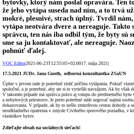
bytovky, ktorý nám poslal opravára. Ten to
že jeho vytápa suseda nad ním, a to trvá už
mokré, plesnivé, strach úplný. Tvrdil nám, 
vytápa neotvára dvere a nereaguje. Takto s
správcu, ten nás iba odbil tým, že byty sú
sme sa ju kontaktovať, ale nereaguje. Nao
pohnúť ďalej.
VOC Editor
2021-06-23T12:55:05+02:00
17. mája 2021
|
17.5.2021 JUDr. Jana Guoth, odborná konzultantka ZSaUN
Úplne v prvom rade je potrebné zistiť príčinu vytápania. Pokiaľ vla
spoločné, a je potrebné, aby ste si to vyriešili navzájom. Ak by však
V takomto prípade má správca právo aj vstupu do predmetného bytu v 
a nebytových priestorov. Je preto potrebné stále urgovať najmä oso
dokazovania. V prípade, ak by to nešlo zmierlivou cestou dohody a 
neodkladného opatrenia v zmysle Civilného sporového poriadku, v kto
vlastníkov bytov.
Zdieľajte obsah na sociálnych sieťach!