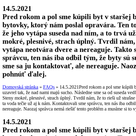
14.5.2021
Pred rokom a pol sme kúpili byt v staršej 
bytovky, ktorý nám poslal opravára. Ten to
že jeho vytápa suseda nad ním, a to trvá už
mokré, plesnivé, strach úplný. Tvrdil nám, 
vytápa neotvára dvere a nereaguje. Takto s
správcu, ten nás iba odbil tým, že byty sú
sme sa ju kontaktovať, ale nereaguje. Nao
pohnúť ďalej.
Domovská stránka
»
FAQs
»
14.5.2021Pred rokom a pol sme kúpili by
uzavrel tak, že nad nami majú sucho. Následne sme sa od suseda vedľa
Steny mokré, plesnivé, strach úplný. Tvrdil nám, že to rieši už strašn
ta voda tečie už aj k nám. Kontaktovali sme správcu, ten nás iba odbi
nereaguje. Naozaj správca nemá riešiť tento problém a musíme si to 
14.5.2021
Pred rokom a pol sme kúpili byt v staršej 