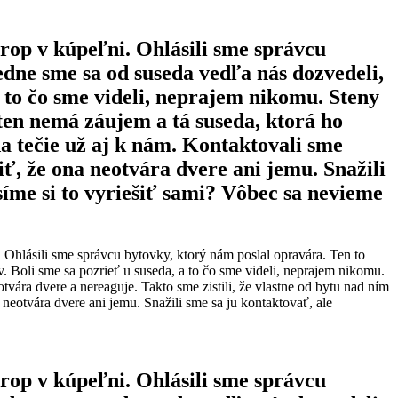
trop v kúpeľni. Ohlásili sme správcu
edne sme sa od suseda vedľa nás dozvedeli,
a to čo sme videli, neprajem nikomu. Steny
 ten nemá záujem a tá suseda, ktorá ho
da tečie už aj k nám. Kontaktovali sme
iť, že ona neotvára dvere ani jemu. Snažili
íme si to vyriešiť sami? Vôbec sa nevieme
 Ohlásili sme správcu bytovky, ktorý nám poslal opravára. Ten to
. Boli sme sa pozrieť u suseda, a to čo sme videli, neprajem nikomu.
otvára dvere a nereaguje. Takto sme zistili, že vlastne od bytu nad ním
neotvára dvere ani jemu. Snažili sme sa ju kontaktovať, ale
trop v kúpeľni. Ohlásili sme správcu