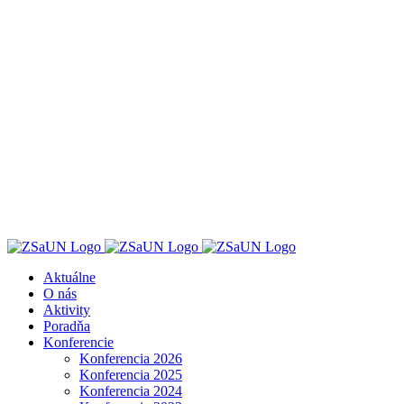
Skip
to
content
Aktuálne
O nás
Aktivity
Poradňa
Konferencie
Konferencia 2026
Konferencia 2025
Konferencia 2024