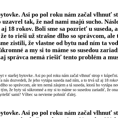
bytovke. Asi po pol roku nám začal vlhnuť s
 uzavrel tak, že nad nami majú sucho. Násl
 aj 18 rokov. Boli sme sa pozrieť u suseda, 
že to rieši už strašne dlho so správcom, ale
me zistili, že vlastne od bytu nad ním ta vo
 súkromné a my si to máme so susedou zariad
zaj správca nemá riešiť tento problém a mus
t v staršej bytovke. Asi po pol roku nám začal vlhnuť strop v kúpeľni.
 nás dozvedeli, že jeho vytápa suseda nad ním, a to trvá už aj 18 rokov
e dlho so správcom, ale ten nemá záujem a tá suseda, ktorá ho vytápa ne
l tým, že byty sú súkromné a my si to máme so susedou zariadiť, že ona 
vyriešiť sami? Vôbec sa nevieme pohnúť ďalej.
bytovke. Asi po pol roku nám začal vlhnuť s