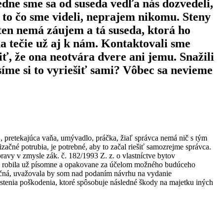
edne sme sa od suseda vedľa nás dozvedeli,
a to čo sme videli, neprajem nikomu. Steny
 ten nemá záujem a tá suseda, ktorá ho
da tečie už aj k nám. Kontaktovali sme
iť, že ona neotvára dvere ani jemu. Snažili
íme si to vyriešiť sami? Vôbec sa nevieme
, pretekajúca vaňa, umývadlo, práčka, žiaľ správca nemá nič s tým
začné potrubia, je potrebné, aby to začal riešiť samozrejme správca.
avy v zmysle zák. č. 182/1993 Z. z. o vlastníctve bytov
m to robila už písomne a opakovane za účelom možného budúceho
načná, uvažovala by som nad podaním návrhu na vydanie
istenia poškodenia, ktoré spôsobuje následné škody na majetku iných