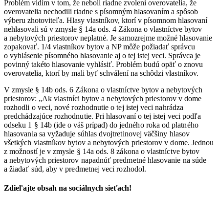
Problém vidím v tom, že neboli riadne zvolení overovatelia, že
overovatelia nechodili riadne s písomným hlasovaním a spôsob
výberu zhotoviteľa. Hlasy vlastníkov, ktorí v písomnom hlasovaní
nehlasovali sú v zmysle § 14a ods. 4 Zákona o vlastníctve bytov
a nebytových priestorov neplatné. Je samozrejme možné hlasovanie
zopakovať. 1/4 vlastníkov bytov a NP môže požiadať správcu
o vyhlásenie písomného hlasovanie aj o tej istej veci. Správca je
povinný takéto hlasovanie vyhlásiť. Problém budú opäť o znovu
overovatelia, ktorí by mali byť schválení na schôdzi vlastníkov.
V zmysle § 14b ods. 6 Zákona o vlastníctve bytov a nebytových
priestorov:
„Ak vlastníci bytov a nebytových priestorov v dome
rozhodli o veci, nové rozhodnutie o tej istej veci nahrádza
predchádzajúce rozhodnutie. Pri hlasovaní o tej istej veci podľa
odseku 1 § 14b
(ide o váš prípad)
do jedného roka od platného
hlasovania sa vyžaduje súhlas dvojtretinovej väčšiny hlasov
všetkých vlastníkov bytov a nebytových priestorov v dome. Jednou
z možností je v zmysle § 14a ods. 8 zákona o vlastníctve bytov
a nebytových priestorov napadnúť predmetné hlasovanie na súde
a žiadať súd, aby v predmetnej veci rozhodol.
Zdieľajte obsah na sociálnych sieťach!
Facebook
X
Reddit
LinkedIn
WhatsApp
Tumblr
Pinterest
Vk
Email