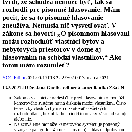
tvrdí, že schôdza nemôže byť, tak sa
rozhodli pre písomné hlasovanie. Mám
pocit, že sa to písomné hlasovanie
zneužíva. Nemusia nič vysvetľovať. V
zákone sa hovorí: „O písomnom hlasovaní
môžu rozhodnúť vlastníci bytov a
nebytových priestorov v dome aj
hlasovaním na schôdzi vlastníkov.“ Ako
tomu mám rozumieť?
VOC Editor
2021-06-15T13:22:27+02:00
13. marca 2021
|
13.3.2021 JUDr. Jana Guoth, odborná konzultantka ZSaUN
Zákon o vlastníctve nerieši či je pred hlasovaním o montáži
kamerového systému nutná diskusia medzi vlastníkmi. Čisto
teoreticky vlastníci by mali diskutovať o všetkých
rozhodnutiach, bez ohľadu na to či to nejaký zákon obsahuje
alebo nie.
Na schválenie montáže kamerového systému je potrebný
v zmysle paragrafu 14b ods. 1 pism. n) súhlas nadpolovičnej