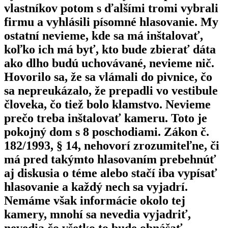
vlastníkov potom s ďalšími tromi vybrali
firmu a vyhlásili písomné hlasovanie. My
ostatní nevieme, kde sa má inštalovať,
koľko ich má byť, kto bude zbierať dáta
ako dlho budú uchovávané, nevieme nič.
Hovorilo sa, že sa vlámali do pivnice, čo
sa nepreukázalo, že prepadli vo vestibule
človeka, čo tiež bolo klamstvo. Nevieme
prečo treba inštalovať kameru. Toto je
pokojný dom s 8 poschodiami. Zákon č.
182/1993, § 14, nehovorí zrozumiteľne, či
má pred takýmto hlasovaním prebehnúť
aj diskusia o téme alebo stačí iba vypísať
hlasovanie a každý nech sa vyjadrí.
Nemáme však informácie okolo tej
kamery, mnohí sa nevedia vyjadriť,
nevedia čo všetko to bude obnášať.