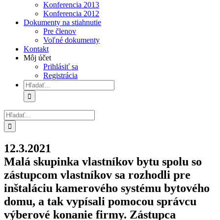
Konferencia 2013
Konferencia 2012
Dokumenty na stiahnutie
Pre členov
Voľné dokumenty
Kontakt
Môj účet
Prihlásiť sa
Registrácia
Hľadať:
Hľadať:
12.3.2021
Malá skupinka vlastníkov bytu spolu so
zástupcom vlastníkov sa rozhodli pre
inštaláciu kamerového systému bytového
domu, a tak vypísali pomocou správcu
výberové konanie firmy. Zástupca