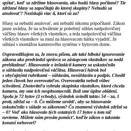
spýtať, keď sa zdržíme hlasovania, ako budú hlasy počítané? Tie
zdržané hlasy sa započítajú do ktorej skupiny? Nebudú sa
anulovať? Nezískajú viac tí, ktorí sú za?
Hlasy sa nebudú anulovať, ani nebudú nikomu pripočítané. Zákon
jasne uvádza, že na schválenie je potrebný súhlas nadpolovičnej
väčšiny hlasov všetkých vlastníkov, a teda nadpolovičná väčšina
všetkých vlastníkov sa musí na hlasovacom hárku vyjadriť, že
súhlasí s montážou kamerového systému v bytovom dome.
Ospravedlňujem sa, že znovu píšem, ale také hlboké ignorovanie
zákona ako predviedol správca so zástupcom vlastníkov sa nedá
prehliadnuť. Hlasovanie o inštalácii kamery sa uskutočnilo
a súhlasila nadpolovičná väčšina. Hlasovací hárok bol
s obyčajnými rubrikami – súhlasím, nesúhlasím a podpis. Chodil
jeden človek bez overovateľov. Overovatelia neboli vôbec
schválení. Zhotoviteľa vybrala skupinka vlastníkov, ktorá chcela
kameru, my sme ich nesplnomocnili. Boli sme úplne obídení.
Spolu je 72 bytov (3 vchody), výsledok uviedli takto: 54 – za, 1
proti, zdržal sa – 0. Čo môžeme urobiť, aby sa hlasovanie
uskutočnilo v súlade so zákonom? Čo znamená výsledok zdržal sa
– 0? Veď ako hlasovalo tých ostatných 17 bytov o tom nič
nevieme. Môžete nám prosím pomôcť, keďže zákon o takomto
konaní nehovorí?