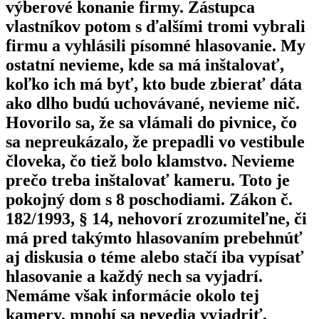
výberové konanie firmy. Zástupca
vlastníkov potom s ďalšími tromi vybrali
firmu a vyhlásili písomné hlasovanie. My
ostatní nevieme, kde sa má inštalovať,
koľko ich má byť, kto bude zbierať dáta
ako dlho budú uchovávané, nevieme nič.
Hovorilo sa, že sa vlámali do pivnice, čo
sa nepreukázalo, že prepadli vo vestibule
človeka, čo tiež bolo klamstvo. Nevieme
prečo treba inštalovať kameru. Toto je
pokojný dom s 8 poschodiami. Zákon č.
182/1993, § 14, nehovorí zrozumiteľne, či
má pred takýmto hlasovaním prebehnúť
aj diskusia o téme alebo stačí iba vypísať
hlasovanie a každý nech sa vyjadrí.
Nemáme však informácie okolo tej
kamery, mnohí sa nevedia vyjadriť,