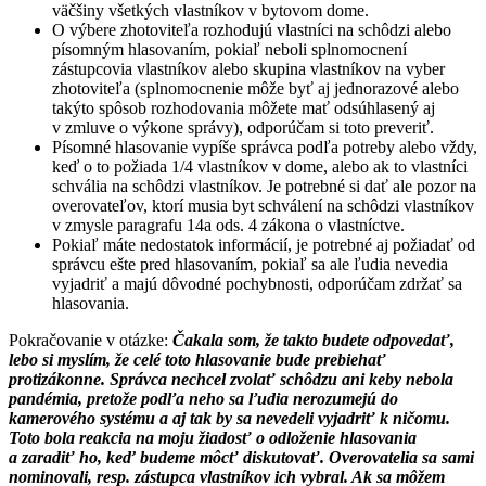
väčšiny všetkých vlastníkov v bytovom dome.
O výbere zhotoviteľa rozhodujú vlastníci na schôdzi alebo
písomným hlasovaním, pokiaľ neboli splnomocnení
zástupcovia vlastníkov alebo skupina vlastníkov na vyber
zhotoviteľa (splnomocnenie môže byť aj jednorazové alebo
takýto spôsob rozhodovania môžete mať odsúhlasený aj
v zmluve o výkone správy), odporúčam si toto preveriť.
Písomné hlasovanie vypíše správca podľa potreby alebo vždy,
keď o to požiada 1/4 vlastníkov v dome, alebo ak to vlastníci
schvália na schôdzi vlastníkov. Je potrebné si dať ale pozor na
overovateľov, ktorí musia byt schválení na schôdzi vlastníkov
v zmysle paragrafu 14a ods. 4 zákona o vlastníctve.
Pokiaľ máte nedostatok informácií, je potrebné aj požiadať od
správcu ešte pred hlasovaním, pokiaľ sa ale ľudia nevedia
vyjadriť a majú dôvodné pochybnosti, odporúčam zdržať sa
hlasovania.
Pokračovanie v otázke:
Čakala som, že takto budete odpovedať,
lebo si myslím, že celé toto hlasovanie bude prebiehať
protizákonne. Správca nechcel zvolať schôdzu ani keby nebola
pandémia, pretože podľa neho sa ľudia nerozumejú do
kamerového systému a aj tak by sa nevedeli vyjadriť k ničomu.
Toto bola reakcia na moju žiadosť o odloženie hlasovania
a zaradiť ho, keď budeme môcť diskutovať. Overovatelia sa sami
nominovali, resp. zástupca vlastníkov ich vybral. Ak sa môžem