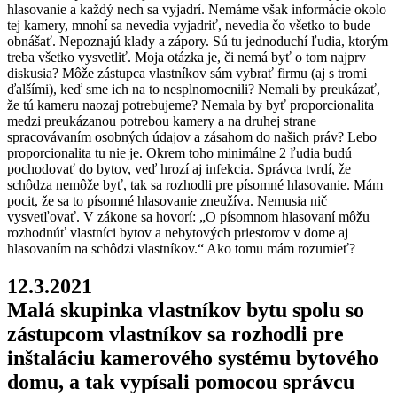
hlasovanie a každý nech sa vyjadrí. Nemáme však informácie okolo
tej kamery, mnohí sa nevedia vyjadriť, nevedia čo všetko to bude
obnášať. Nepoznajú klady a zápory. Sú tu jednoduchí ľudia, ktorým
treba všetko vysvetliť. Moja otázka je, či nemá byť o tom najprv
diskusia? Môže zástupca vlastníkov sám vybrať firmu (aj s tromi
ďalšími), keď sme ich na to nesplnomocnili? Nemali by preukázať,
že tú kameru naozaj potrebujeme? Nemala by byť proporcionalita
medzi preukázanou potrebou kamery a na druhej strane
spracovávaním osobných údajov a zásahom do našich práv? Lebo
proporcionalita tu nie je. Okrem toho minimálne 2 ľudia budú
pochodovať do bytov, veď hrozí aj infekcia. Správca tvrdí, že
schôdza nemôže byť, tak sa rozhodli pre písomné hlasovanie. Mám
pocit, že sa to písomné hlasovanie zneužíva. Nemusia nič
vysvetľovať. V zákone sa hovorí: „O písomnom hlasovaní môžu
rozhodnúť vlastníci bytov a nebytových priestorov v dome aj
hlasovaním na schôdzi vlastníkov.“ Ako tomu mám rozumieť?
12.3.2021
Malá skupinka vlastníkov bytu spolu so
zástupcom vlastníkov sa rozhodli pre
inštaláciu kamerového systému bytového
domu, a tak vypísali pomocou správcu