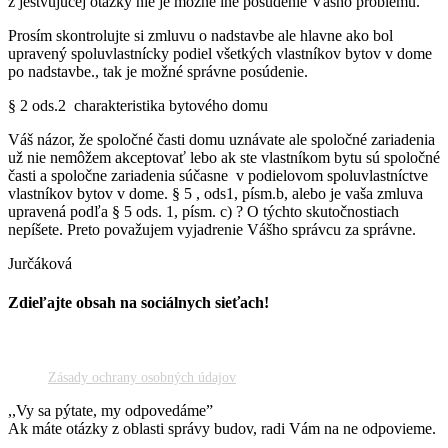
z jestvujúcej otázky nie je možné iné posúdenie Vášho problému.
Prosím skontrolujte si zmluvu o nadstavbe ale hlavne ako bol
upravený spoluvlastnícky podiel všetkých vlastníkov bytov v dome
po nadstavbe., tak je možné správne posúdenie.
§ 2 ods.2 charakteristika bytového domu
Váš názor, že spoločné časti domu uznávate ale spoločné zariadenia
už nie nemôžem akceptovať lebo ak ste vlastníkom bytu sú spoločné
časti a spoločne zariadenia súčasne v podielovom spoluvlastníctve
vlastníkov bytov v dome. § 5 , ods1, písm.b, alebo je vaša zmluva
upravená podľa § 5 ods. 1, písm. c) ? O týchto skutočnostiach
nepíšete. Preto považujem vyjadrenie Vášho správcu za správne.
Jurčáková
Zdieľajte obsah na sociálnych sieťach!
Facebook
X
Reddit
LinkedIn
WhatsApp
Tumblr
Pinterest
Vk
Email
Zásady ochrany osobných údajov
,,Vy sa pýtate, my odpovedáme”
Ak máte otázky z oblasti správy budov, radi Vám na ne odpovieme.