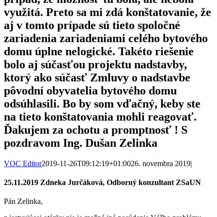
využitá. Preto sa mi zdá konštatovanie, že
aj v tomto prípade sú tieto spoločné
zariadenia zariadeniami celého bytového
domu úplne nelogické. Takéto riešenie
bolo aj súčasťou projektu nadstavby,
ktorý ako súčasť Zmluvy o nadstavbe
pôvodní obyvatelia bytového domu
odsúhlasili. Bo by som vďačný, keby ste
na tieto konštatovania mohli reagovať.
Ďakujem za ochotu a promptnosť ! S
pozdravom Ing. Dušan Zelinka
VOC Editor
2019-11-26T09:12:19+01:00
26. novembra 2019
|
25.11.2019 Zdneka Jurčáková, Odborný konzultant ZSaUN
Pán Zelinka,