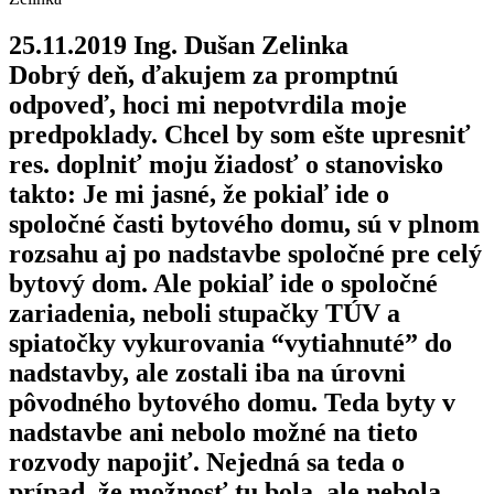
25.11.2019 Ing. Dušan Zelinka
Dobrý deň, ďakujem za promptnú
odpoveď, hoci mi nepotvrdila moje
predpoklady. Chcel by som ešte upresniť
res. doplniť moju žiadosť o stanovisko
takto: Je mi jasné, že pokiaľ ide o
spoločné časti bytového domu, sú v plnom
rozsahu aj po nadstavbe spoločné pre celý
bytový dom. Ale pokiaľ ide o spoločné
zariadenia, neboli stupačky TÚV a
spiatočky vykurovania “vytiahnuté” do
nadstavby, ale zostali iba na úrovni
pôvodného bytového domu. Teda byty v
nadstavbe ani nebolo možné na tieto
rozvody napojiť. Nejedná sa teda o
prípad, že možnosť tu bola, ale nebola