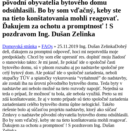
pôvodní obyvatelia bytového domu
odsúhlasili. Bo by som vďačný, keby ste
na tieto konštatovania mohli reagovať.
Ďakujem za ochotu a promptnosť ! S
pozdravom Ing. Dušan Zelinka
Domovská stránka
»
FAQs
»
25.11.2019 Ing. Dušan ZelinkaDobrý
deň, ďakujem za promptnú odpoveď, hoci mi nepotvrdila moje
predpoklady. Chcel by som ešte upresniť res. doplniť moju žiadosť
o stanovisko takto: Je mi jasné, že pokiaľ ide o spoločné časti
bytového domu, sú v plnom rozsahu aj po nadstavbe spoločné pre
celý bytový dom. Ale pokiaľ ide o spoločné zariadenia, neboli
stupačky TÚV a spiatočky vykurovania “vytiahnuté” do nadstavby,
ale zostali iba na úrovni pôvodného bytového domu. Teda byty v
nadstavbe ani nebolo možné na tieto rozvody napojiť. Nejedná sa
teda o prípad, že možnosť tu bola, ale nebola využitá. Preto sa mi
zdá konštatovanie, že aj v tomto prípade sú tieto spoločné zariadenia
zariadeniami celého bytového domu úplne nelogické. Takéto
riešenie bolo aj súčasťou projektu nadstavby, ktorý ako súčasť
Zmluvy o nadstavbe pôvodní obyvatelia bytového domu odsúhlasili.
Bo by som vďačný, keby ste na tieto konštatovania mohli reagovať.
Ďakujem za ochotu a promptnosť ! S pozdravom Ing. Dušan
Zelinka