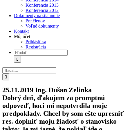
Konferencia 2013
Konferencia 2012
Dokumenty na stiahnutie
Pre členov
Voľné dokumenty
Kontakt
Môj účet
Prihlásiť sa
Registrácia
Hľadať:
Hľadať:
25.11.2019 Ing. Dušan Zelinka
Dobrý deň, ďakujem za promptnú
odpoveď, hoci mi nepotvrdila moje
predpoklady. Chcel by som ešte upresniť
res. doplniť moju žiadosť o stanovisko
takto: Je mi jasné, že pokiaľ ide o